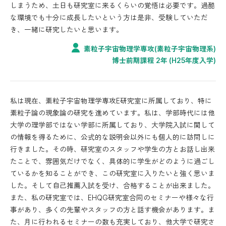
しまうため、土日も研究室に来るくらいの覚悟は必要です。過酷
な環境でも十分に成長したいという方は是非、受験していただ
き、一緒に研究したいと思います。
素粒子宇宙物理学専攻(素粒子宇宙物理系)
博士前期課程 2年 (H25年度入学)
私は現在、素粒子宇宙物理学専攻E研究室に所属しており、特に
素粒子論の現象論の研究を進めています。私は、学部時代には他
大学の理学部ではない学部に所属しており、大学院入試に関して
の情報を得るために、公式的な説明会以外にも個人的に訪問しに
行きました。その時、研究室のスタッフや学生の方とお話し出来
たことで、雰囲気だけでなく、具体的に学生がどのように過ごし
ているかを知ることができ、この研究室に入りたいと強く思いま
した。そして自己推薦入試を受け、合格することが出来ました。
また、私の研究室では、EHQG研究室合同のセミナーや様々な行
事があり、多くの先輩やスタッフの方と話す機会があります。ま
た、月に行われるセミナーの数も充実しており、他大学で研究さ