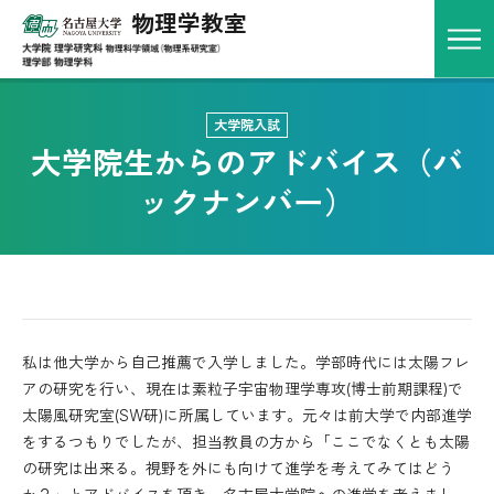
物理学教室
アクセス
お問い合わせ
English
大学院入試
HOME
大学院生からのアドバイス（バ
教室概要
ックナンバー）
物理学教室とは
研究室一覧
教員一覧
アクセス
私は他大学から自己推薦で入学しました。学部時代には太陽フレ
教育
アの研究を行い、現在は素粒子宇宙物理学専攻(博士前期課程)で
太陽風研究室(SW研)に所属しています。元々は前大学で内部進学
物理学科における教育
をするつもりでしたが、担当教員の方から「ここでなくとも太陽
の研究は出来る。視野を外にも向けて進学を考えてみてはどう
カリキュラム