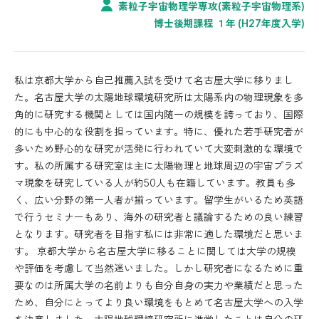
素粒子宇宙物理学専攻(素粒子宇宙物理系)
博士後期課程 １年 (H27年度入学)
私は京都大学から自己推薦入試を受けて名古屋大学に移りまし
た。名古屋大学の太陽地球環境研究所は太陽系内の物理現象を多
角的に研究する機関としては国内随一の規模を誇っており、国際
的にも中心的な役割を担っています。特に、優れた若手研究者が
多いため野心的な研究が活発に行われていて大変刺激的な環境で
す。私の所属する研究室は主に太陽物理と地球周辺の宇宙プラズ
マ現象を研究している人が約50人も在籍しています。教員も多
く、広い分野の第一人者が揃っています。留学生がいるため英語
で行うセミナーもあり、海外の研究者と議論するための良い練習
となります。研究者を目指す私には非常に適した環境だと思いま
す。 京都大学から名古屋大学に移ることに関しては大学の規模
や評価を考慮して当然迷いました。しかし研究者になるために重
要なのは所属大学の名前よりも自分自身の実力や業績だと思った
ため、自分にとってより良い環境をもとめて名古屋大学への入学