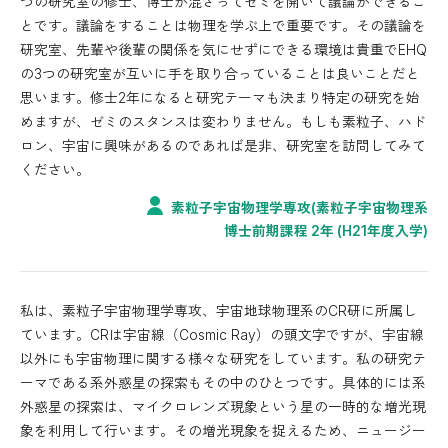
つの研究室の修士、博士が混ざってゼミを開いて議論ができるこ
とです。議論をすることは物理を学ぶ上で重要です。その議論を
研究室、先輩や後輩の関係を気にせずにできる環境は貴重でEHQ
の3つの研究室が互いに手を取り合っていることは良いことだと
思います。修士2年になると研究テーマも決まり特定の研究を始
めますが、ゼミのスタンスは変わりません。もしも素粒子、ハド
ロン、宇宙に興味があるのであれば是非、研究室を訪問してみて
ください。
素粒子宇宙物理学専攻(素粒子宇宙物理系
博士前期課程 2年 (H21年度入学)
私は、素粒子宇宙物理学専攻、宇宙地球物理系のCR研に所属し
ています。CRは宇宙線（Cosmic Ray）の頭文字ですが、宇宙線
以外にも宇宙物理に関する様々な研究をしています。私の研究テ
ーマである系外惑星の探索もその中のひとつです。具体的には系
外惑星の探索は、マイクロレンズ現象という星の一時的な増光現
象を利用して行います。その増光現象を捉えるため、ニュージー