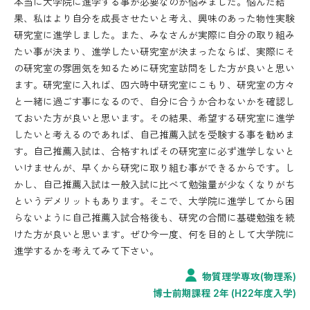
本当に大学院に進学する事が必要なのか悩みました。悩んだ結
果、私はより自分を成長させたいと考え、興味のあった物性実験
研究室に進学しました。また、みなさんが実際に自分の取り組み
たい事が決まり、進学したい研究室が決まったならば、実際にそ
の研究室の雰囲気を知るために研究室訪問をした方が良いと思い
ます。研究室に入れば、四六時中研究室にこもり、研究室の方々
と一緒に過ごす事になるので、自分に合うか合わないかを確認し
ておいた方が良いと思います。その結果、希望する研究室に進学
したいと考えるのであれば、自己推薦入試を受験する事を勧めま
す。自己推薦入試は、合格すればその研究室に必ず進学しないと
いけませんが、早くから研究に取り組む事ができるからです。し
かし、自己推薦入試は一般入試に比べて勉強量が少なくなりがち
というデメリットもあります。そこで、大学院に進学してから困
らないように自己推薦入試合格後も、研究の合間に基礎勉強を続
けた方が良いと思います。ぜひ今一度、何を目的として大学院に
進学するかを考えてみて下さい。
物質理学専攻(物理系)
博士前期課程 2年 (H22年度入学)