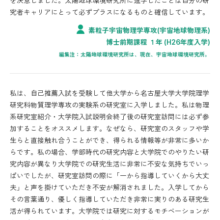
を決意しました。太陽地球環境研究所に進学したことは自分の研
究者キャリアにとって必ずプラスになるものと確信しています。
素粒子宇宙物理学専攻(宇宙地球物理系)
博士前期課程 １年 (H26年度入学)
編集注：太陽地球環境研究所は、現在、宇宙地球環境研究所。
私は、自己推薦入試を受験して他大学から名古屋大学大学院理学
研究科物質理学専攻の実験系の研究室に入学しました。私は物理
系研究室紹介・大学院入試説明会終了後の研究室訪問には必ず参
加することをオススメします。なぜなら、研究室のスタッフや学
生らと直接触れ合うことができ、得られる情報等が非常に多いか
らです。私の場合、学部時代の研究内容と大学院でのやりたい研
究内容が異なり大学院での研究生活に非常に不安な気持ちでいっ
ぱいでしたが、研究室訪問の際に「一から指導していくから大丈
夫」と声を掛けていただき不安が解消されました。入学してから
その言葉通り、優しく指導していただき非常に実りのある研究生
活が得られています。大学院では研究に対するモチベーションが