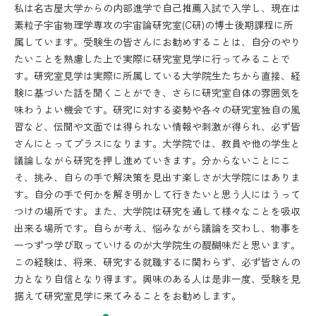
私は名古屋大学からの内部進学で自己推薦入試で入学し、現在は
素粒子宇宙物理学専攻の宇宙論研究室(C研)の博士後期課程に所
属しています。受験生の皆さんにお勧めすることは、自分のやり
たいことを熟慮した上で実際に研究室見学に行ってみることで
す。研究室見学は実際に所属している大学院生たちから直接、経
験に基づいた話を聞くことができ、さらに研究室自体の雰囲気を
味わうよい機会です。研究に対する姿勢や各々の研究室独自の風
習など、伝聞や文面では得られない情報や刺激が得られ、必ず皆
さんにとってプラスになります。大学院では、教員や他の学生と
議論しながら研究を押し進めていきます。分からないことにこ
そ、挑み、自らの手で解決策を見出す楽しさが大学院にはありま
す。自分の手で何かを解き明かして行きたいと思う人にはうって
つけの場所です。また、大学院は研究を通して様々なことを吸収
出来る場所です。自らが考え、悩みながら議論を交わし、物事を
一つずつ学び取っていけるのが大学院生の醍醐味だと思います。
この経験は、将来、研究する就職するに関わらず、必ず皆さんの
力となり自信となり得ます。興味のある人は是非一度、受験を見
据えて研究室見学に来てみることをお勧めします。