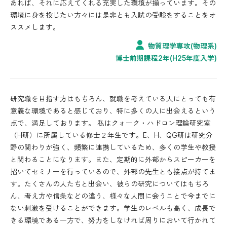
あれば、それに応えてくれる充実した環境が揃っています。その
環境に身を投じたい方々には是非とも入試の受験をすることをオ
ススメします。
物質理学専攻(物理系)
博士前期課程2年(H25年度入学)
研究職を目指す方はもちろん、就職を考えている人にとっても有
意義な環境であると感じており、特に多くの人に出会えるという
点で、満足しております。 私はクォーク・ハドロン理論研究室
（H研）に所属している修士２年生です。E、H、QG研は研究分
野の関わりが強く、頻繁に連携しているため、多くの学生や教授
と関わることになります。また、定期的に外部からスピーカーを
招いてセミナーを行っているので、外部の先生とも接点が持てま
す。たくさんの人たちと出会い、彼らの研究についてはもちろ
ん、考え方や信条などの違う、様々な人間に会うことで今までに
ない刺激を受けることができます。学生のレベルも高く、成長で
きる環境である一方で、努力をしなければ周りにおいて行かれて