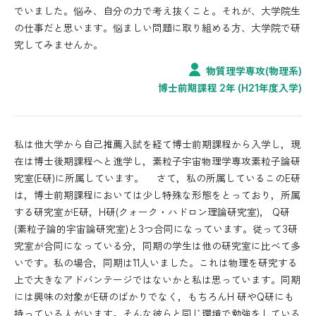
でいました。悩み、自分の力で考え抜くこと。それが、大学院生
の仕事だと思います。悩ましい問題に取り組める方、大学院で研
究してみませんか。
物質理学専攻(物理系)
博士前期課程 2年 (H21年度入学)
私は他大学から自己推薦入試を経て博士前期課程から入学し，現
在は博士後期課程へと進学し，素粒子宇宙物理学専攻素粒子論研
究室(E研)に所属しています。 さて，私の所属しているこのE研
は，博士前期課程においては少し特殊な形態をとっており，所属
する研究室がE研，H研(クォーク・ハドロン理論研究室)， Q研
(素粒子論的宇宙論研究室)と3つ合同になっています。従って3研
究室が合同になっている分，同期の学生は他の研究室に比べて多
いです。私の場合，同期は11人いました。これは物理を研究する
上で大きなアドバンテージではないかと私は思っています。同期
には興味の対象がE研のばかりでなく，もちろんH 研やQ研にも
持っている人がいます。そんな彼らと同じ環境で勉強をしている