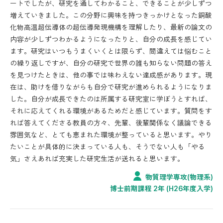
ートでしたが、研究を通してわかること、できることが少しずつ
増えていきました。この分野に興味を持つきっかけとなった銅酸
自己推薦入学試験
化物高温超伝導体の超伝導発現機構を理解したり、最新の論文の
一般選抜試験
内容が少しずつわかるようになったりと、自分の成長を感じてい
ます。研究はいつもうまくいくとは限らず、間違えては悩むこと
入試データ
の繰り返しですが、自分の研究で世界の誰も知らない問題の答え
を見つけたときは、他の事では味わえない達成感があります。現
大学院生からのアドバイス
在は、助けを借りながらも自分で研究が進められるようになりま
した。自分が成長できたのは所属する研究室に学ぼうとすれば、
後期課程学生募集
それに応えてくれる環境があるためだと感じています。質問をす
教員公募
れば答えてくださる教員の方々、先輩、後輩関係なく議論できる
雰囲気など、とても恵まれた環境が整っていると思います。やり
教員公募
たいことが具体的に決まっている人も、そうでない人も「やる
在学生
の方へ
気」さえあれば充実した研究生活が送れると思います。
学生へのお知らせ
物質理学専攻(物理系)
博士前期課程 2年 (H26年度入学)
教室内情報