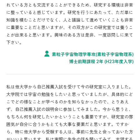
れている方とも交流することができるため、研究する環境は非常
に整っていると感じています。研究を行うにあたって、ただ単に
知識を積むことだけでなく、人と議論して進めていくことも非常
に重要なことだと思いますが、その双方がこの研究室では養うこ
とが出来ると思います。興味のある方は是非、一度訪問しに来て
下さい。
素粒子宇宙物理学専攻(素粒子宇宙物理系)
博士前期課程 2年 (H23年度入学)
私は他大学から自己推薦入試を受けて今の研究室に入りました。
大学院では宇宙の勉強をしたいと思っていましたが、具体的にど
こでどの様なことが学べるのかを知らなかったので、とりあえ
ず、自己推薦入試の説明会に参加してみました。今から思うと、
もちろん何を研究したいかということも重要ですが、研究室の雰
囲気が自分に合うかもとても大事な要素だと思います。ですか
ら、特に他大学から受験する人は、事前に先生と会っておいた方
がいいと思います。私は実際に先生の話を聞いてみて、志望する