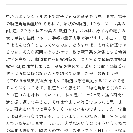
中心力ポテンシャルの下で電子は固有の軌道を形成します。電子
の軌道角運動量lが0であれば、球状のs軌道、1であれば二つ葉の
p軌道、2であれば四つ葉のd軌道です。これは、原子内の電子の
最も単純な描像であり、学部の量子力学で学びます。本当に、電
子はそんな分布をとっているのか。どうすれば、それを確認でき
るのか。そんな疑問がきっかけで、私は電子系を対象とする物質
理学を専攻し、軌道物理を研究対象の一つとする固体磁気共鳴研
究室(I研)に進学しました。研究を始めてしばらくは電子の軌道状
態とは直接関係のないことを調べていましたが、最近ようや
く”NMR(核磁気共鳴法)を用いて軌道状態を観測する”ことができ
るようになってきて、軌道という窓を通して物性現象を眺めるこ
との面白さを味わっています。 私の過ごした2年間に渡る研究生
活を振り返ってみると、それは悩ましい毎日であったと思いま
す。研究というのは専らうまくいかないものですし、また、学生
には研究を行なう力が不足しています。そのため、毎日何かに悩
んでいた気がします。しかし、大学院というのはそういう人たち
の集まる場所で、隣の席の学生や、スタッフも毎日何かしら悩ん