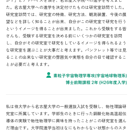
か？」とアドバイスを頂き、名古屋大学院への進学を考えまし
安全教育
た。名古屋大学への進学を決定付けたものは研究室訪問でした。
研究室訪問では、研究室の特徴、研究方法、観測装置、今後の展
学生の受賞等
望などを詳しく知ることが出来、自分がこの研究室で研究を行う
というイメージを得ることが出来ました。これから受験をする皆
卒業生・在校生の声
さんも、受験する研究室を決める前にいくつかの研究室を訪問
し、自分がその研究室で研究をしているイメージを得られるよう
特別講義
な研究室を選ぶことが大事だと考えます。パンフレット等では見
ることの出来ない研究室の雰囲気や実態を自分の目で確認するこ
研究
とが必要だと考えます。
物理学教室における研究
素粒子宇宙物理学専攻(宇宙地球物理系)
物理学教室の歴史を彩った人々
博士前期課程 2年 (H26年度入学)
学位申請論文公開講演会
大学院入試
私は他大学から名古屋大学の一般選抜入試を受験し、物性理論研
究室に所属しています。学部生のときに行った銅酸化物高温超伝
大学院入学を目指す方へ
導体の実験で物性物理学に興味を持ったことがこの研究室を選ん
だ理由です。大学院進学当初はなにもわからない状態からのスタ
入試説明会