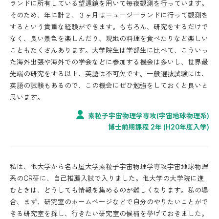
ランドに所有している望遠鏡を用いて毎夜観測を行っています。
そのため、年に計２、３ヶ月はニュージーランドに行って観測を
するという貴重な経験ができます。もちろん、研究をするだけで
なく、良い景色を楽しんだり、現地の料理を食べたりなど楽しい
こともたくさんあります。大学院生は学部生に比べて、こういっ
た海外出張や海外での学会などに参加する機会は多いし、世界最
先端の研究をする以上、英語は不可欠です。一般選抜試験には、
英語の試験もあるので、この機会にぜひ勉強をしておくと良いと
思います。
素粒子宇宙物理学専攻(宇宙地球物理系)
博士前期課程 2年 (H20年度入学)
私は、他大学から名古屋大学素粒子宇宙物理学専攻宇宙地球物理
系のCR研に、自己推薦入試で入りました。他大学の大学院に進
むときは、どうしても情報を集めるのが難しくなります。私の場
合、まず、研究室のホームページなどで自分のやりたいことがで
きる研究室を探し、行きたい研究室の候補を挙げておきました。