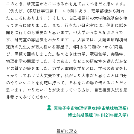
このとき、研究室がどこにあるかも見ておくべきだと思います。
（例えば、CR研は宇宙線ドームの隣にあり、理学部棟から離れ
たところにあります。）そして、自己推薦前の大学院説明会を使
ってさらに絞りました。また、行きたい研究室には、個別に話を
聞きに行くのも重要だと思います。他大学からならなおさらで
す、研究室の雰囲気もわかりますし。入試では、太陽地球環境研
究所の先生方が15人程いる部屋で、4問ある問題の中から1問選
び、黒板で回答しました。私のときは力学、電磁気学、実験学、
物理化学の問題でした。そのあと、なぜこの研究室を選んだかな
どの質問が続きました。力学と電磁気学などは、学部の復習をし
っかりしておけば大丈夫です。私がより大事だと思うことは自分
のやりたいことを明確に持って、それをこの場で伝えることだと
思います。やりたいことが決まっている方は、自己推薦入試を是
非受けてみてください。
素粒子宇宙物理学専攻(宇宙地球物理系)
博士前期課程 1年 (H21年度入学)
最新に戻る