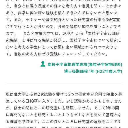
と，自分とは違う視点での様々な考え方や意見を聞くことが多々
あり，非常に興味深い経験を積んできたんではないかと思いま
す。また，セミナーや論文紹介といった研究室の行事も3研究室
合同で行うことが多いので，多彩で幅広い知見を養うことができ
ます。 また名古屋大学では，2010年から「素粒子宇宙起源研
究機構」と呼ばれる機構が発足し，素粒子や宇宙について研究し
たいと考える学生にとっては更に良い環境が作られつつありま
す。意欲のある方はぜひ受験にチャレンジしてください。
素粒子宇宙物理学専攻(素粒子宇宙物理系)
博士後期課程 1年 (H22年度入学)
私は他大学から第2次試験を受けて3つの研究室が合同で院生を募
集しているEHQ研に入りました。少し語弊があるかもしれません
が、修士の間はどこの研究室にも所属しません。そして1年の間
は専門的なことを研究することよりもゼミなどを開いて基礎とな
る理論を学びます。ここの良いところは研究室の垣根をこえて3