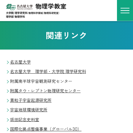
物理学教室
アクセス
お問い合わせ
English
関連リンク
HOME
教室概要
物理学教室とは
名古屋大学
研究室一覧
名古屋大学 理学部・大学院 理学研究科
教員一覧
附属南半球宇宙観測研究センター
附属タウ・レプトン物理研究センター
アクセス
素粒子宇宙起源研究所
教育
宇宙地球環境研究所
物理学科における教育
坂田記念史料室
カリキュラム
国際化拠点整備事業（グローバル30）