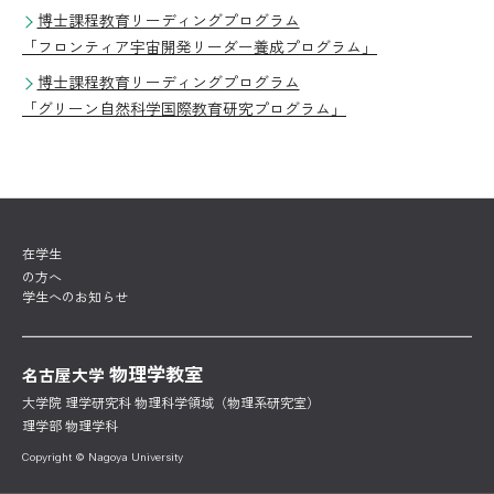
博士課程教育リーディングプログラム
安全教育
「フロンティア宇宙開発リーダー養成プログラム」
学生の受賞等
博士課程教育リーディングプログラム
「グリーン自然科学国際教育研究プログラム」
卒業生・在校生の声
特別講義
研究
物理学教室における研究
在学生
の方へ
学生へのお知らせ
物理学教室の歴史を彩った人々
学位申請論文公開講演会
物理学教室
名古屋大学
大学院入試
大学院 理学研究科
物理科学領域（物理系研究室）
理学部 物理学科
大学院入学を目指す方へ
Copyright © Nagoya University
入試説明会